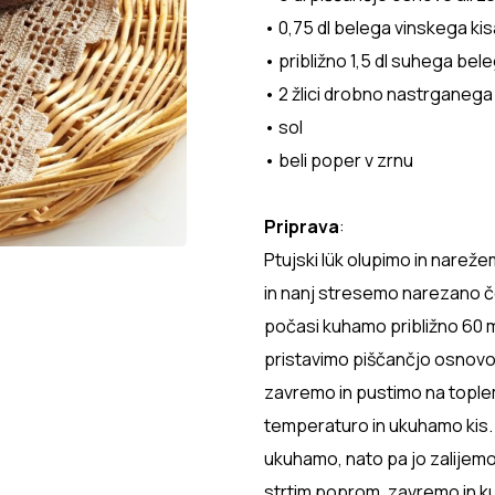
• 0,75 dl belega vinskega kis
• približno 1,5 dl suhega bel
• 2 žlici drobno nastrganeg
• sol
• beli poper v zrnu
Priprava
:
Ptujski lük olupimo in nareže
in nanj stresemo narezano če
počasi kuhamo približno 60 m
pristavimo piščančjo osnovo 
zavremo in pustimo na tople
temperaturo in ukuhamo kis. 
ukuhamo, nato pa jo zalijem
strtim poprom, zavremo in k