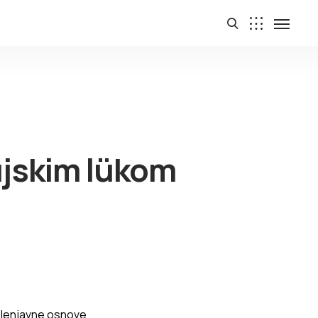
ujskim lükom
zelenjavne osnove