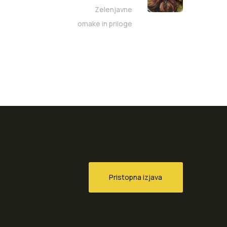
Zelenjavne
omake in priloge
Pristopna izjava