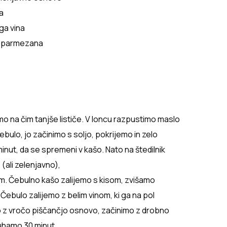
a
ega vina
a parmezana
mo na čim tanjše lističe. V loncu razpustimo maslo
bulo, jo začinimo s soljo, pokrijemo in zelo
inut, da se spremeni v kašo. Nato na štedilnik
(ali zelenjavno),
m. Čebulno kašo zalijemo s kisom, zvišamo
Čebulo zalijemo z belim vinom, ki ga na pol
o z vročo piščančjo osnovo, začinimo z drobno
uhamo 30 minut.