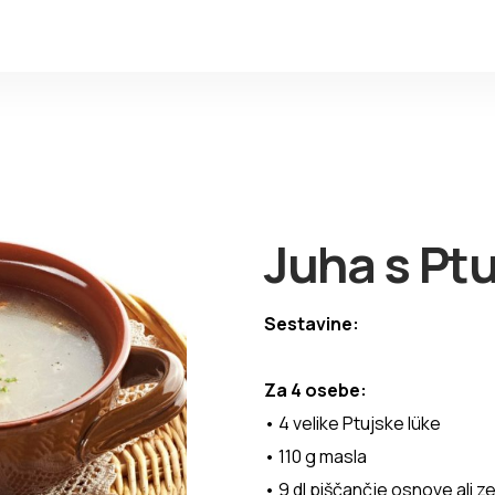
Juha s Pt
Sestavine:
Za 4 osebe:
• 4 velike Ptujske lüke
• 110 g masla
• 9 dl piščančje osnove ali 