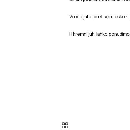
Vročo juho pretlačimo skozi 
H kremni juhi lahko ponudim