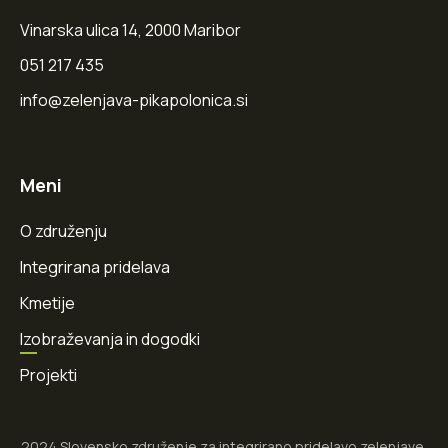
Vinarska ulica 14, 2000 Maribor
051 217 435
info@zelenjava-pikapolonica.si
Meni
O združenju
Integrirana pridelava
Kmetije
Izobraževanja in dogodki
Projekti
2024 Slovensko združenje za integrirano pridelavo zelenjave.