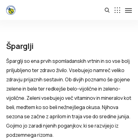
Šparglji
Šparglji so ena prvih spomladanskih vrtnin in so vse bolj
priljubljeno ter zdravo živilo. Vsebujejo namreč veliko
zdravju prijaznih sestavin. Ob divjih poznamo še gojene
zelene in bele ter redkejše belo-vijolične in zeleno-
vijolične. Zeleni vsebujejo več vitaminov in mineralov kot
beli, medtem ko so beli nežnejšega okusa. Njihova
sezona se začne z aprilom in traja vse do sredine junija.
Gojimo jo zaradi njenih poganjkov, ki se razvijejo iz
podzemnega rizoma.