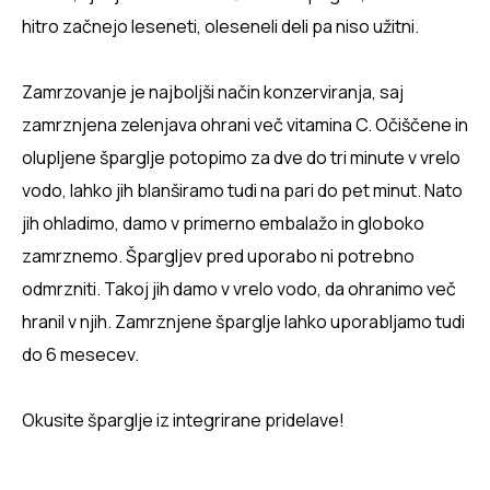
hitro začnejo leseneti, oleseneli deli pa niso užitni.
Zamrzovanje je najboljši način konzerviranja, saj
zamrznjena zelenjava ohrani več vitamina C. Očiščene in
olupljene šparglje potopimo za dve do tri minute v vrelo
vodo, lahko jih blanširamo tudi na pari do pet minut. Nato
jih ohladimo, damo v primerno embalažo in globoko
zamrznemo. Špargljev pred uporabo ni potrebno
odmrzniti. Takoj jih damo v vrelo vodo, da ohranimo več
hranil v njih. Zamrznjene šparglje lahko uporabljamo tudi
do 6 mesecev.
Okusite šparglje iz integrirane pridelave!