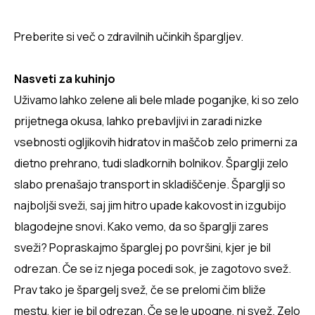
Preberite si več o zdravilnih učinkih špargljev.
Nasveti za kuhinjo
Uživamo lahko zelene ali bele mlade poganjke, ki so zelo
prijetnega okusa, lahko prebavljivi in zaradi nizke
vsebnosti ogljikovih hidratov in maščob zelo primerni za
dietno prehrano, tudi sladkornih bolnikov. Šparglji zelo
slabo prenašajo transport in skladiščenje. Šparglji so
najboljši sveži, saj jim hitro upade kakovost in izgubijo
blagodejne snovi. Kako vemo, da so šparglji zares
sveži? Popraskajmo šparglej po površini, kjer je bil
odrezan. Če se iz njega pocedi sok, je zagotovo svež.
Prav tako je špargelj svež, če se prelomi čim bliže
mestu, kjer je bil odrezan. Če se le upogne, ni svež. Zelo